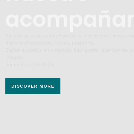
acompañam
Partera.co es tu compañera en la maternidad, ofrecien
durante el embarazo, parto y postparto.
Somos expertas en lactancia, hipnoparto, atención de p
integral.
¡Bienvenida a tu tribu!
DISCOVER MORE