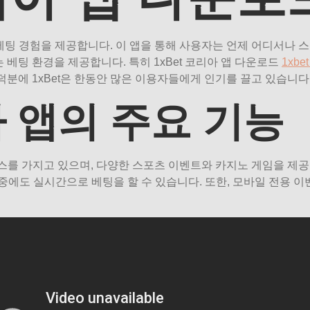
 베팅 경험을 제공합니다. 이 앱을 통해 사용자는 언제 어디서나 
 베팅 환경을 제공합니다. 특히 1xBet 코리아 앱 다운로드
1xb
덕분에 1xBet은 한동안 많은 이용자들에게 인기를 끌고 있습니다
아 앱의 주요 기능
한 인터페이스를 가지고 있으며, 다양한 스포츠 이벤트와 카지노 게임을
진행 중에도 실시간으로 베팅을 할 수 있습니다. 또한, 모바일 전용 