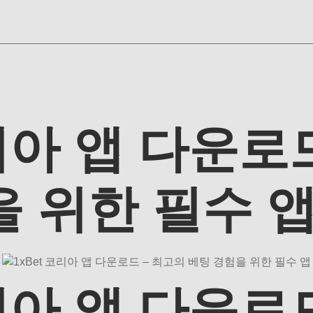
코리아 앱 다운로
 위한 필수 
코리아 앱 다운로