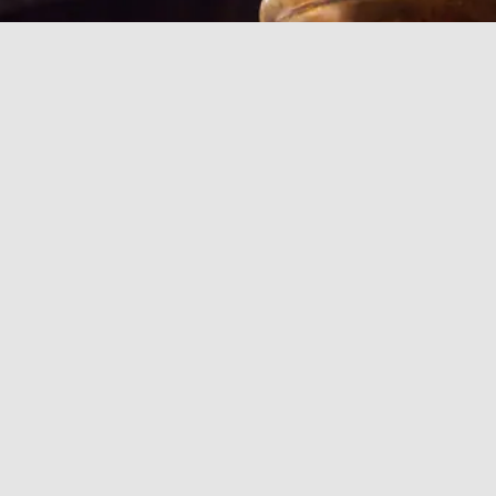
Ready to Restore
Harmony in Your Mind,
Body, and Spirit?
The aim of Ayurvedic medicine is to restore balance
and harmony through a holistic approach that
encompasses various aspects of an individual’s life,
herbal remedies, detoxification, meditation, and more.
BOOK AN APPOINTMENT