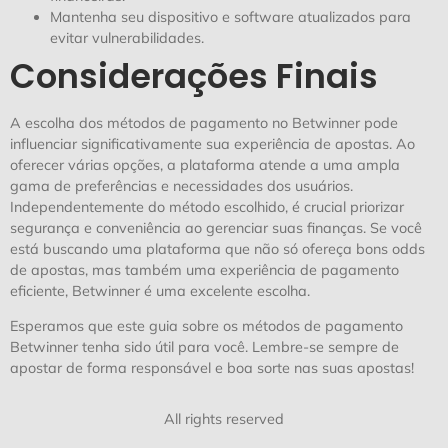
Mantenha seu dispositivo e software atualizados para
evitar vulnerabilidades.
Considerações Finais
A escolha dos métodos de pagamento no Betwinner pode
influenciar significativamente sua experiência de apostas. Ao
oferecer várias opções, a plataforma atende a uma ampla
gama de preferências e necessidades dos usuários.
Independentemente do método escolhido, é crucial priorizar
segurança e conveniência ao gerenciar suas finanças. Se você
está buscando uma plataforma que não só ofereça bons odds
de apostas, mas também uma experiência de pagamento
eficiente, Betwinner é uma excelente escolha.
Esperamos que este guia sobre os métodos de pagamento
Betwinner tenha sido útil para você. Lembre-se sempre de
apostar de forma responsável e boa sorte nas suas apostas!
All rights reserved