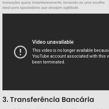
transações quase instantaneamente, tornando-as uma escolha
ideal para apostadores que desejam agilidade.
3. Transferência Bancária