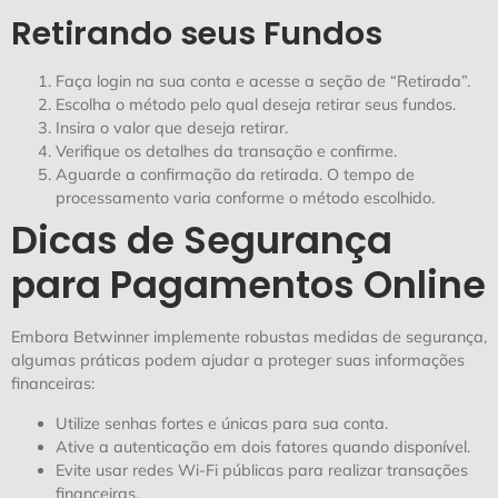
Retirando seus Fundos
Faça login na sua conta e acesse a seção de “Retirada”.
Escolha o método pelo qual deseja retirar seus fundos.
Insira o valor que deseja retirar.
Verifique os detalhes da transação e confirme.
Aguarde a confirmação da retirada. O tempo de
processamento varia conforme o método escolhido.
Dicas de Segurança
para Pagamentos Online
Embora Betwinner implemente robustas medidas de segurança,
algumas práticas podem ajudar a proteger suas informações
financeiras:
Utilize senhas fortes e únicas para sua conta.
Ative a autenticação em dois fatores quando disponível.
Evite usar redes Wi-Fi públicas para realizar transações
financeiras.