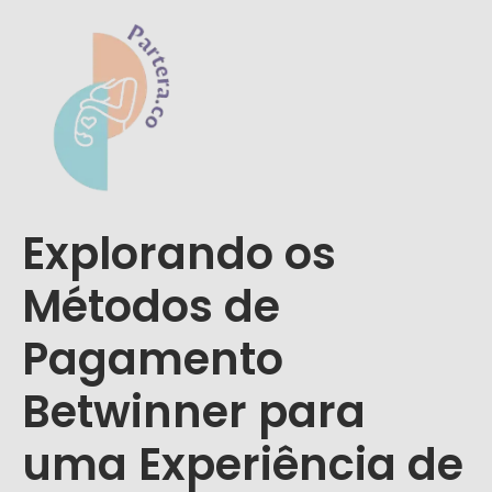
Explorando os
Métodos de
Pagamento
Betwinner para
uma Experiência de