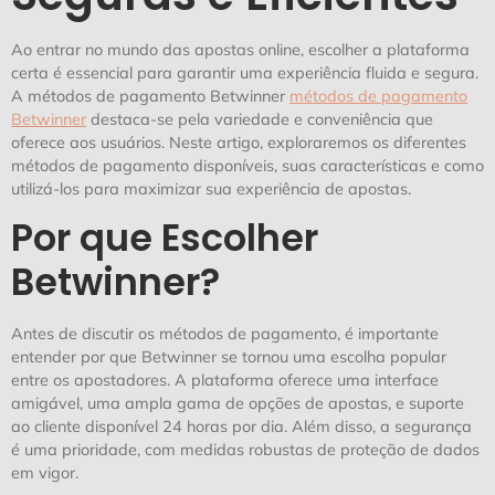
Ao entrar no mundo das apostas online, escolher a plataforma
certa é essencial para garantir uma experiência fluida e segura.
A métodos de pagamento Betwinner
métodos de pagamento
Betwinner
destaca-se pela variedade e conveniência que
oferece aos usuários. Neste artigo, exploraremos os diferentes
métodos de pagamento disponíveis, suas características e como
utilizá-los para maximizar sua experiência de apostas.
Por que Escolher
Betwinner?
Antes de discutir os métodos de pagamento, é importante
entender por que Betwinner se tornou uma escolha popular
entre os apostadores. A plataforma oferece uma interface
amigável, uma ampla gama de opções de apostas, e suporte
ao cliente disponível 24 horas por dia. Além disso, a segurança
é uma prioridade, com medidas robustas de proteção de dados
em vigor.