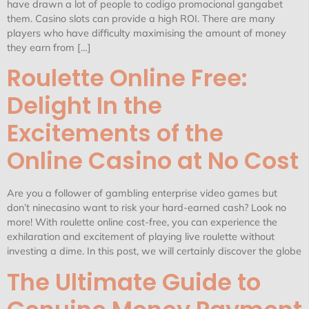
have drawn a lot of people to codigo promocional gangabet
them. Casino slots can provide a high ROI. There are many
players who have difficulty maximising the amount of money
they earn from […]
Roulette Online Free:
Delight In the
Excitements of the
Online Casino at No Cost
Are you a follower of gambling enterprise video games but
don’t ninecasino want to risk your hard-earned cash? Look no
more! With roulette online cost-free, you can experience the
exhilaration and excitement of playing live roulette without
investing a dime. In this post, we will certainly discover the globe
The Ultimate Guide to