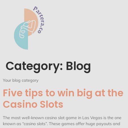
Category:
Blog
Your blog category
Five tips to win big at the
Casino Slots
The most well-known casino slot game in Las Vegas is the one
known as “casino slots”. These games offer huge payouts and