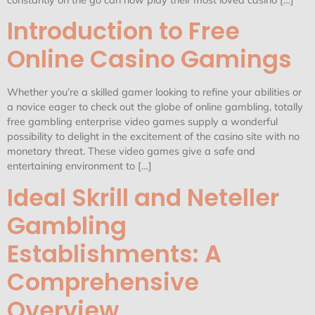
constantly on the go can now play their most loved casino […]
Introduction to Free
Online Casino Gamings
Whether you’re a skilled gamer looking to refine your abilities or
a novice eager to check out the globe of online gambling, totally
free gambling enterprise video games supply a wonderful
possibility to delight in the excitement of the casino site with no
monetary threat. These video games give a safe and
entertaining environment to […]
Ideal Skrill and Neteller
Gambling
Establishments: A
Comprehensive
Overview