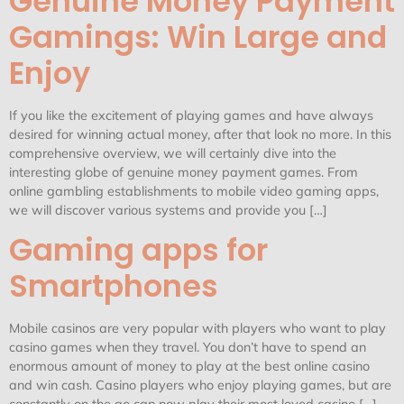
Genuine Money Payment
Gamings: Win Large and
Enjoy
If you like the excitement of playing games and have always
desired for winning actual money, after that look no more. In this
comprehensive overview, we will certainly dive into the
interesting globe of genuine money payment games. From
online gambling establishments to mobile video gaming apps,
we will discover various systems and provide you […]
Gaming apps for
Smartphones
Mobile casinos are very popular with players who want to play
casino games when they travel. You don’t have to spend an
enormous amount of money to play at the best online casino
and win cash. Casino players who enjoy playing games, but are